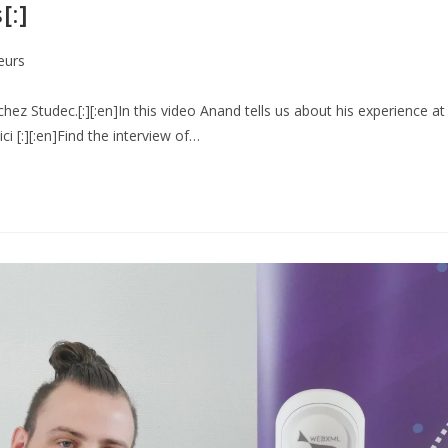
[:]
eurs
ez Studec.[:][:en]In this video Anand tells us about his experience at
ci [:][:en]Find the interview of…