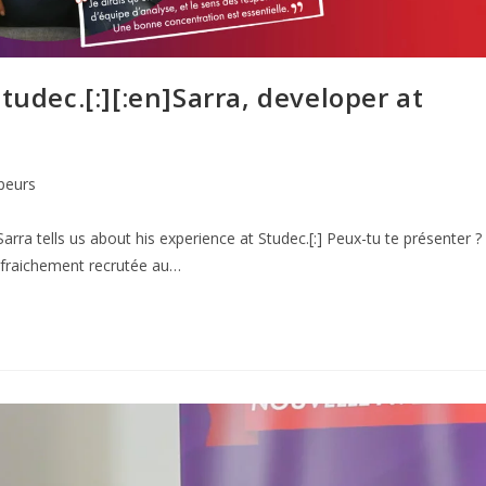
tudec.[:][:en]Sarra, developer at
peurs
arra tells us about his experience at Studec.[:] Peux-tu te présenter ?
t fraichement recrutée au…